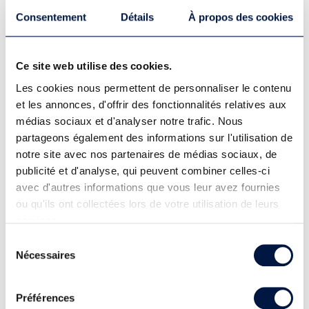
Consentement
Détails
À propos des cookies
Ce site web utilise des cookies.
Les cookies nous permettent de personnaliser le contenu
et les annonces, d'offrir des fonctionnalités relatives aux
médias sociaux et d'analyser notre trafic. Nous
partageons également des informations sur l'utilisation de
Marathon
Running
notre site avec nos partenaires de médias sociaux, de
BMW Berlin-Marathon 2026
publicité et d'analyse, qui peuvent combiner celles-ci
avec d'autres informations que vous leur avez fournies
24.09. - 27.09.2026
ou qu'ils ont collectées lors de votre utilisation de leurs
services.
Participe au 52e BMW Marathon de Berlin 2026,
accompagné par Sportquest. Assure toi un
Sélection
dossard et vis l'un des...
Nécessaires
du
consentement
Préférences