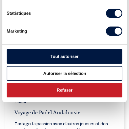
4 Jours à partir de CHF 1745
east
Statistiques
En planification
Marketing
Tout autoriser
Autoriser la sélection
Refuser
Padel
Voyage de Padel Andalousie
Partage ta passion avec d'autres joueurs et des