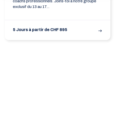
coachs professionnels. Joins-toi à notre groupe
exclusif du 13 au 17...
5 Jours à partir de CHF 895
east