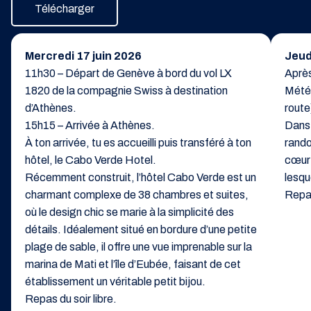
Télécharger
Mercredi 17 juin 2026
Jeud
11h30 – Départ de Genève à bord du vol LX
Après
1820 de la compagnie Swiss à destination
Météo
d’Athènes.
route
15h15 – Arrivée à Athènes.
Dans 
À ton arrivée, tu es accueilli puis transféré à ton
rando
hôtel, le Cabo Verde Hotel.
cœur 
Récemment construit, l’hôtel Cabo Verde est un
lesqu
charmant complexe de 38 chambres et suites,
Repas
où le design chic se marie à la simplicité des
détails. Idéalement situé en bordure d’une petite
plage de sable, il offre une vue imprenable sur la
marina de Mati et l’île d’Eubée, faisant de cet
établissement un véritable petit bijou.
Repas du soir libre.