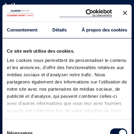
hébergement
Pollentia
Hotel Port Blue Pollentia Resort & Spa 4*
Consentement
Détails
À propos des cookies
Un écrin naturel, une offre d'activités riche et
diversifiée, un spa luxueux, et des chambres
confortables : le PortBlue Club Pollentia combine
Ce site web utilise des cookies.
plaisir et dynamisme sportif, pour un séjour 4
étoiles inoubliable à Majorque.
Les cookies nous permettent de personnaliser le contenu
Chambres et hébergements
et les annonces, d'offrir des fonctionnalités relatives aux
médias sociaux et d'analyser notre trafic. Nous
Environ 532 chambres
, réparties autour
partageons également des informations sur l'utilisation de
de jardins et petits lacs, avec plusieurs
notre site avec nos partenaires de médias sociaux, de
catégories
publicité et d'analyse, qui peuvent combiner celles-ci
Equipées de climatisation, TV écran plat,
avec d'autres informations que vous leur avez fournies
minibar, balcon ou terrasse – certaines
ou qu'ils ont collectées lors de votre utilisation de leurs
offrent une vue mer.
services.
Restauration raffinée
Sélection
Plusieurs restaurants :
Nécessaires